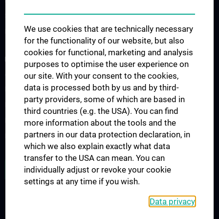
Bezugsvorschuss
Sonderkonditionen für unsere Mitarbeiter:innen
We use cookies that are technically necessary
Nützliche Links
for the functionality of our website, but also
cookies for functional, marketing and analysis
RESEARCH
purposes to optimise the user experience on
Arbeitsmedizinische Betreuung
our site. With your consent to the cookies,
data is processed both by us and by third-
Bildschirmbrille
party providers, some of which are based in
Impfungen
third countries (e.g. the USA). You can find
Massage
more information about the tools and the
partners in our data protection declaration, in
Beratung und Hilfe
which we also explain exactly what data
transfer to the USA can mean. You can
JOB OPENINGS
individually adjust or revoke your cookie
settings at any time if you wish.
Data privacy
LEGAL