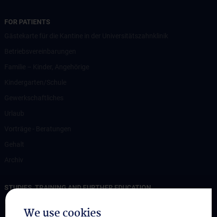
FOR PATIENTS
Gästekarte für die Kantine in der Universitätszahnklinik
Betriebsvereinbarungen
Familie – Kinder, Angehörige
Kindergarten/Schule
Gewerkschaftliches
Urlaub
Vorträge - Beratungen
Gehalt
Archiv
STUDIES, TRAINING AND FURTHER EDUCATION
Beratungsangebot Notar
We use cookies