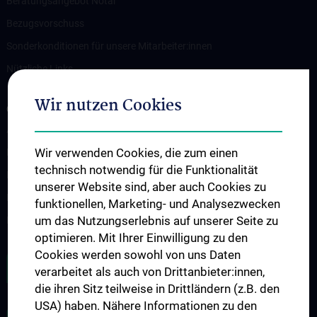
Beratungsangebot Notar
Bezugsvorschuss
Sonderkonditionen für unsere Mitarbeiter:innen
Nützliche Links
Wir nutzen Cookies
GESUNDHEIT UND ARBEIT
Arbeitsmedizinische Betreuung
Wir verwenden Cookies, die zum einen
Bildschirmbrille
technisch notwendig für die Funktionalität
Impfungen
unserer Website sind, aber auch Cookies zu
Massage
funktionellen, Marketing- und Analysezwecken
um das Nutzungserlebnis auf unserer Seite zu
Beratung und Hilfe
optimieren. Mit Ihrer Einwilligung zu den
Cookies werden sowohl von uns Daten
SONDERKONDITIONEN
verarbeitet als auch von Drittanbieter:innen,
die ihren Sitz teilweise in Drittländern (z.B. den
USA) haben. Nähere Informationen zu den