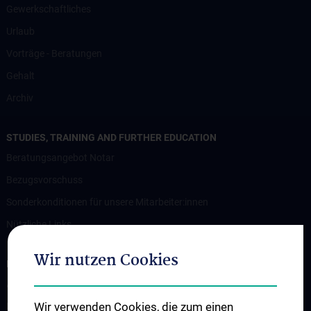
Gewerkschaftliches
Urlaub
Vorträge - Beratungen
Gehalt
Archiv
STUDIES, TRAINING AND FURTHER EDUCATION
Beratungsangebot Notar
Bezugsvorschuss
Sonderkonditionen für unsere Mitarbeiter:innen
Nützliche Links
Wir nutzen Cookies
RESEARCH
Arbeitsmedizinische Betreuung
Wir verwenden Cookies, die zum einen
Bildschirmbrille