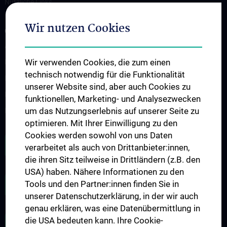
Nützliche Links
Wir nutzen Cookies
GESUNDHEIT UND ARBEIT
Arbeitsmedizinische Betreuung
Wir verwenden Cookies, die zum einen
Bildschirmbrille
technisch notwendig für die Funktionalität
Impfungen
unserer Website sind, aber auch Cookies zu
Massage
funktionellen, Marketing- und Analysezwecken
um das Nutzungserlebnis auf unserer Seite zu
Beratung und Hilfe
optimieren. Mit Ihrer Einwilligung zu den
Cookies werden sowohl von uns Daten
SONDERKONDITIONEN
verarbeitet als auch von Drittanbieter:innen,
die ihren Sitz teilweise in Drittländern (z.B. den
USA) haben. Nähere Informationen zu den
Tools und den Partner:innen finden Sie in
INTERNE JOBBÖRSE
unserer Datenschutzerklärung, in der wir auch
genau erklären, was eine Datenübermittlung in
die USA bedeuten kann. Ihre Cookie-
ZU DEN OFFENEN STELLEN