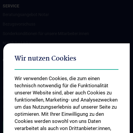
SERVICE
Beratungsangebot Notar
Bezugsvorschuss
Sonderkonditionen für unsere Mitarbeiter:innen
Nützliche Links
Wir nutzen Cookies
GESUNDHEIT UND ARBEIT
Arbeitsmedizinische Betreuung
Wir verwenden Cookies, die zum einen
Bildschirmbrille
technisch notwendig für die Funktionalität
Impfungen
unserer Website sind, aber auch Cookies zu
Massage
funktionellen, Marketing- und Analysezwecken
um das Nutzungserlebnis auf unserer Seite zu
Beratung und Hilfe
optimieren. Mit Ihrer Einwilligung zu den
Cookies werden sowohl von uns Daten
SONDERKONDITIONEN
verarbeitet als auch von Drittanbieter:innen,