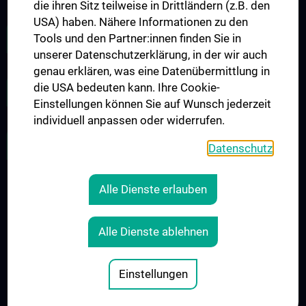
die ihren Sitz teilweise in Drittländern (z.B. den
USA) haben. Nähere Informationen zu den
Tools und den Partner:innen finden Sie in
INTERNE JOBBÖRSE
unserer Datenschutzerklärung, in der wir auch
genau erklären, was eine Datenübermittlung in
die USA bedeuten kann. Ihre Cookie-
ZU DEN OFFENEN STELLEN
Einstellungen können Sie auf Wunsch jederzeit
individuell anpassen oder widerrufen.
BETRIEBSVEREINBARUNGEN
Datenschutz
Alle Dienste erlauben
RECHTLICHES
KONTAKT
Alle Dienste ablehnen
COOKIE-EINSTELLUNGEN
IMPRESSUM
Einstellungen
© 2026 Medizinische Universität Wien